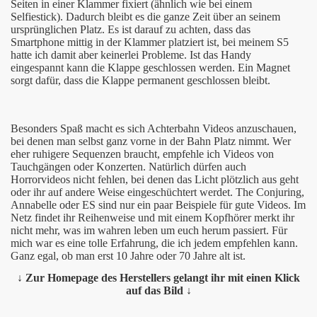
Seiten in einer Klammer fixiert (ähnlich wie bei einem
Bluetooth Empfänger)
Selfiestick). Dadurch bleibt es die ganze Zeit über an seinem
ursprünglichen Platz. Es ist darauf zu achten, dass das
Smartphone mittig in der Klammer platziert ist, bei meinem S5
hatte ich damit aber keinerlei Probleme. Ist das Handy
eingespannt kann die Klappe geschlossen werden. Ein Magnet
sorgt dafür, dass die Klappe permanent geschlossen bleibt.
Besonders Spaß macht es sich Achterbahn Videos anzuschauen,
bei denen man selbst ganz vorne in der Bahn Platz nimmt. Wer
eher ruhigere Sequenzen braucht, empfehle ich Videos von
r)
Tauchgängen oder Konzerten. Natürlich dürfen auch
Horrorvideos nicht fehlen, bei denen das Licht plötzlich aus geht
oder ihr auf andere Weise eingeschüchtert werdet. The Conjuring,
Annabelle oder ES sind nur ein paar Beispiele für gute Videos. Im
resskarte
Netz findet ihr Reihenweise und mit einem Kopfhörer merkt ihr
nicht mehr, was im wahren leben um euch herum passiert. Für
mich war es eine tolle Erfahrung, die ich jedem empfehlen kann.
n)
Ganz egal, ob man erst 10 Jahre oder 70 Jahre alt ist.
↓ Zur Homepage des Herstellers gelangt ihr mit einen Klick
auf das Bild ↓
ter