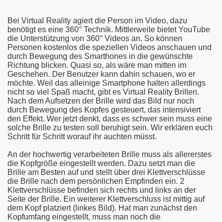
gsmelder)
Bei Virtual Reality agiert die Person im Video, dazu
)
benötigt es eine 360° Technik. Mittlerweile bietet YouTube
die Unterstützung von 360° Videos an. So können
Personen kostenlos die speziellen Videos anschauen und
)
durch Bewegung des Smarthones in die gewünschte
Richtung blicken. Quasi so, als wäre man mitten im
ystem)
Geschehen. Der Benutzer kann dahin schauen, wo er
möchte. Weil das alleinige Smartphone halten allerdings
nicht so viel Spaß macht, gibt es Virtual Reality Brillen.
Nach dem Aufsetzen der Brille wird das Bild nur noch
durch Bewegung des Kopfes gesteuert, das intensiviert
lle)
den Effekt. Wer jetzt denkt, dass es schwer sein muss eine
solche Brille zu testen soll beruhigt sein. Wir erklären euch
ank)
Schritt für Schritt worauf ihr auchten müsst.
An der hochwertig verarbeiteten Brille muss als allererstes
r
die Kopfgröße eingestellt werden. Dazu setzt man die
Brille am Besten auf und stellt über drei Klettverschlüsse
erbank)
die Brille nach dem persönlichen Empfinden ein. 2
Klettverschlüsse befinden sich rechts und links an der
Seite der Brille. Ein weiterer Klettverschluss ist mittig auf
dem Kopf platziert (linkes Bild). Hat man zunächst den
Kopfumfang eingestellt, muss man noch die