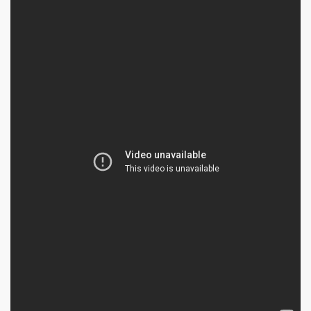
Film
e Toten
mal über den Horizont