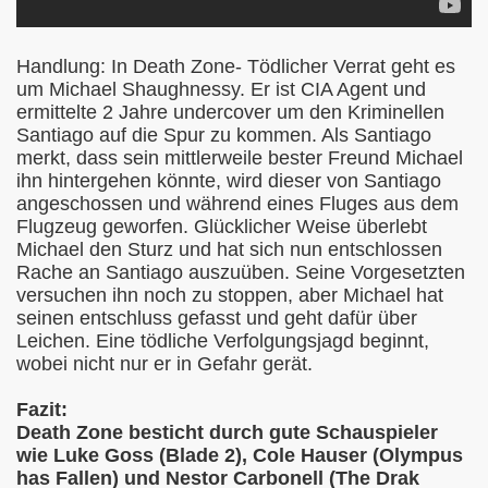
 tiefer!
Handlung: In Death Zone- Tödlicher Verrat geht es
um Michael Shaughnessy. Er ist CIA Agent und
s Besseres
ermittelte 2 Jahre undercover um den Kriminellen
Santiago auf die Spur zu kommen. Als Santiago
merkt, dass sein mittlerweile bester Freund Michael
ihn hintergehen könnte, wird dieser von Santiago
angeschossen und während eines Fluges aus dem
Flugzeug geworfen. Glücklicher Weise überlebt
Michael den Sturz und hat sich nun entschlossen
Rache an Santiago auszuüben. Seine Vorgesetzten
versuchen ihn noch zu stoppen, aber Michael hat
seinen entschluss gefasst und geht dafür über
Leichen. Eine tödliche Verfolgungsjagd beginnt,
wobei nicht nur er in Gefahr gerät.
ahre Die Toten Hosen
Fazit:
ogy
Death Zone besticht durch gute Schauspieler
wie Luke Goss (Blade 2), Cole Hauser (Olympus
has Fallen) und Nestor Carbonell (The Drak