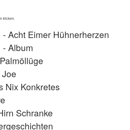
 klicken.
 - Acht Eimer Hühnerherzen
 - Album
 Palmöllüge
d Joe
s Nix Konkretes
ve
 Hirn Schranke
fergeschichten