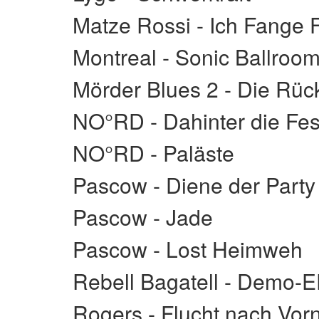
Matze Rossi - Ich Fange 
Montreal - Sonic Ballroo
Mörder Blues 2 - Die Rü
NO°RD - Dahinter die Fe
NO°RD - Paläste
Pascow - Diene der Party
Pascow - Jade
Pascow - Lost Heimweh
Rebell Bagatell - Demo-
Rogers - Flucht nach Vor