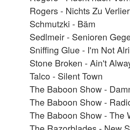
Rogers - Nichts Zu Verlie
Schmutzki - Bäm
Sedlmeir - Senioren Geg
Sniffing Glue - I'm Not Alr
Stone Broken - Ain't Alw
Talco - Silent Town
The Baboon Show - Damn
The Baboon Show - Radi
The Baboon Show - The W
The Razorblades - New S