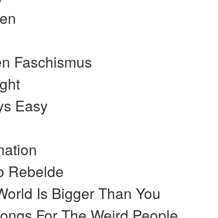
ren
en Faschismus
ight
ays Easy
ation
o Rebelde
orld Is Bigger Than You
ongs For The Weird People