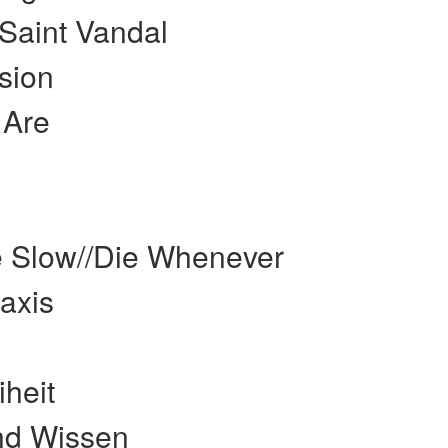
 Saint Vandal
usion
 Are
 Slow//Die Whenever
laxis
heit
nd Wissen