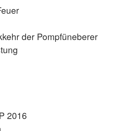
Feuer
m
ckkehr der Pompfüneberer
stung
EP 2016
n