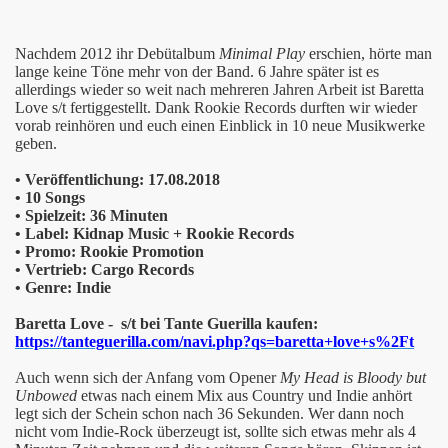
öllüge
Nachdem 2012 ihr Debütalbum
Minimal Play
erschien, hörte man
lange keine Töne mehr von der Band. 6 Jahre später ist es
allerdings wieder so weit nach mehreren Jahren Arbeit ist Baretta
 Konkretes
Love s/t fertiggestellt. Dank Rookie Records durften wir wieder
vorab reinhören und euch einen Einblick in 10 neue Musikwerke
geben.
• Veröffentlichung: 17.08.2018
 Schranke
• 10 Songs
• Spielzeit: 36 Minuten
chichten
• Label: Kidnap Music + Rookie Records
• Promo: Rookie Promotion
t Vandal
• Vertrieb: Cargo Records
• Genre: Indie
Baretta Love - s/t bei Tante Guerilla kaufen:
https://tanteguerilla.com/navi.php?qs=baretta+love+s%2Ft
Auch wenn sich der Anfang vom Opener
My Head is Bloody but
Unbowed
etwas nach einem Mix aus Country und Indie anhört
legt sich der Schein schon nach 36 Sekunden. Wer dann noch
nicht vom Indie-Rock überzeugt ist, sollte sich etwas mehr als 4