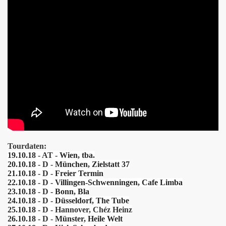
h nicht mehr verstehen
Tourdaten:
r der Pompfüneberer
19.10.18
- AT -
Wien, tba.
20.10.18
- D -
München, Zielstatt 37
21.10.18
- D -
Freier Termin
22.10.18
- D -
Villingen-Schwenningen, Cafe Limba
23.10.18
- D -
Bonn, Bla
24.10.18
- D -
Düsseldorf, The Tube
25.10.18
- D - Hannover, Chéz Heinz
26.10.18
- D -
Münster, Heile Welt