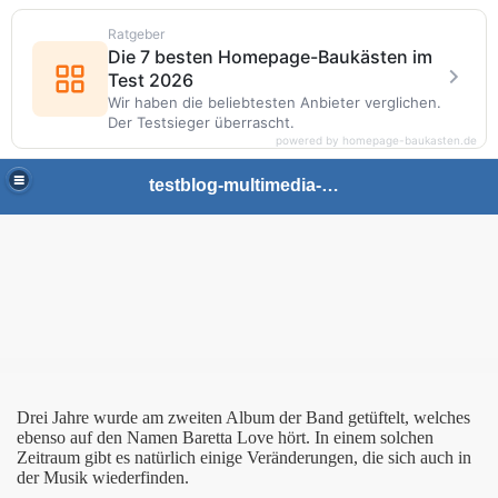
Ratgeber
Die 7 besten Homepage-Baukästen im
Test 2026
Wir haben die beliebtesten Anbieter verglichen.
Der Testsieger überrascht.
powered by homepage-baukasten.de
testblog-multimedia-gaming
Drei Jahre wurde am zweiten Album der Band getüftelt, welches
ht Eimer Hühnerherzen
ebenso auf den Namen Baretta Love hört. In einem solchen
Zeitraum gibt es natürlich einige Veränderungen, die sich auch in
bum
der Musik wiederfinden.