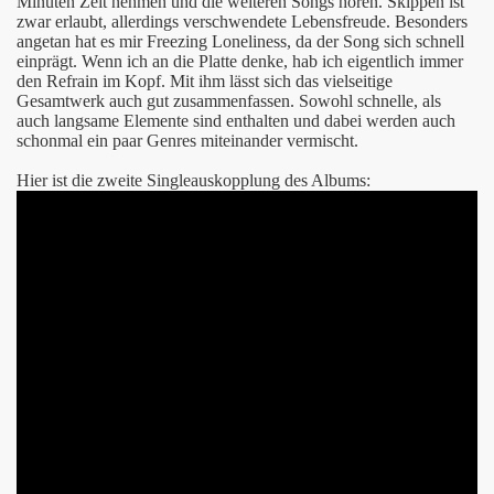
Minuten Zeit nehmen und die weiteren Songs hören. Skippen ist
zwar erlaubt, allerdings verschwendete Lebensfreude. Besonders
Die Whenever
angetan hat es mir Freezing Loneliness, da der Song sich schnell
einprägt. Wenn ich an die Platte denke, hab ich eigentlich immer
den Refrain im Kopf. Mit ihm lässt sich das vielseitige
Gesamtwerk auch gut zusammenfassen. Sowohl schnelle, als
auch langsame Elemente sind enthalten und dabei werden auch
schonmal ein paar Genres miteinander vermischt.
Hier ist die zweite Singleauskopplung des Albums:
ssen