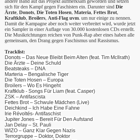
andere Band auf das Projekt aufmerksam geworden und setzen
h nicht mehr verstehen
sich für den Kampf gegen Faschisten ein. Darunter sind
Die
Ärzte
,
Donots
,
Die Toten Hosen
,
Materia
,
Fettes Brot
,
Kraftklub
,
Broilers
,
Anti-Flag uvm
. um nur einige zu nennen.
Damit die Kampagne aber noch weiter verbreitet wird, wurde jetzt
ein Sampler in einer Auflage von 30.000 kostenlosen CDs erstellt.
Die Musikrichtungen reichen von Punk-Rap aber eines haben alle
gemeinsam, den Drang gegen Faschismus und Rassismus.
Tracklist:
Donots – Das Neue Bleibt Beim Alten (feat. Tim McIlrath)
Die Ärzte – Deine Schuld
Beatsteaks – DNA
Marteria – Bengalische Tiger
Die Toten Hosen – Europa
Broilers – Wo Es Hingeht
Kraftklub - Songs Für Liam (feat. Casper)
r der Pompfüneberer
ZSK – Antifascista
Fettes Brot – Schwule Mädchen (Live)
Deichkind – Ich Habe Eine Fahne
Irie Révoltés- Antifaschist
Jupiter Jones – Bereit Für Den Aufstand
Jan Delay – St. Pauli
WIZO – Ganz Klar Gegen Nazis
Terrorgruppe – Doktor, Doktor