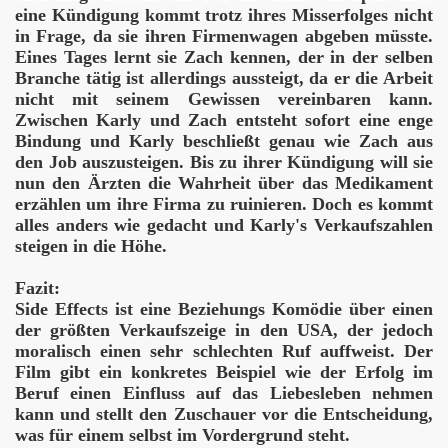
eine Kündigung kommt trotz ihres Misserfolges nicht
in Frage, da sie ihren Firmenwagen abgeben müsste.
Eines Tages lernt sie Zach kennen, der in der selben
mal über den Horizont
Branche tätig ist allerdings aussteigt, da er die Arbeit
nicht mit seinem Gewissen vereinbaren kann.
Zwischen Karly und Zach entsteht sofort eine enge
Bindung und Karly beschließt genau wie Zach aus
 tiefer!
den Job auszusteigen. Bis zu ihrer Kündigung will sie
nun den Ärzten die Wahrheit über das Medikament
s Besseres
erzählen um ihre Firma zu ruinieren. Doch es kommt
alles anders wie gedacht und Karly's Verkaufszahlen
steigen in die Höhe.
Fazit:
Side Effects ist eine Beziehungs Komödie über einen
der größten Verkaufszeige in den USA, der jedoch
moralisch einen sehr schlechten Ruf auffweist. Der
Film gibt ein konkretes Beispiel wie der Erfolg im
Beruf einen Einfluss auf das Liebesleben nehmen
kann und stellt den Zuschauer vor die Entscheidung,
was für einem selbst im Vordergrund steht.
ahre Die Toten Hosen