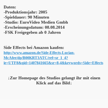
Daten:
ogy
-Produktionsjahr: 2005
-Spieldauer: 90 Minuten
-Studio: EuroVideo Medien Gmbh
-Erscheinungsdatum: 08.08.2014
-FSK Freigegeben ab 0 Jahren
Side Effects bei Amazon kaufen:
http://www.amazon.de/Side-Effects-Lucian-
McAfee/dp/B00KRT3ATC/ref=sr_1_4?
ie=UTF8&qid=1407841665&sr=8-4&keywords=Side+Effects
↓
Zur Homepage des Studios gelangt ihr mit einen
Klick auf das Bild
↓