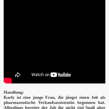
Film
e Toten
Handlung:
Karly ist eine junge Frau, die jüngst einen Job als
pharmazeutische Verkaufsassistentin begonnen hat.
Allerdings bereitet der Job ihr nicht viel Spaß aber