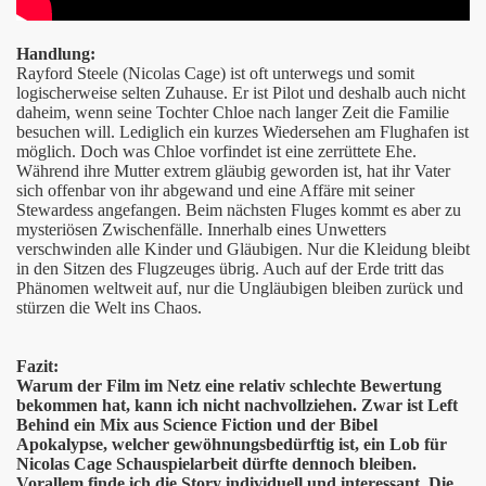
 tiefer!
Handlung:
Rayford Steele (Nicolas Cage) ist oft unterwegs und somit
logischerweise selten Zuhause. Er ist Pilot und deshalb auch nicht
s Besseres
daheim, wenn seine Tochter Chloe nach langer Zeit die Familie
besuchen will. Lediglich ein kurzes Wiedersehen am Flughafen ist
möglich. Doch was Chloe vorfindet ist eine zerrüttete Ehe.
Während ihre Mutter extrem gläubig geworden ist, hat ihr Vater
sich offenbar von ihr abgewand und eine Affäre mit seiner
Stewardess angefangen. Beim nächsten Fluges kommt es aber zu
mysteriösen Zwischenfälle. Innerhalb eines Unwetters
verschwinden alle Kinder und Gläubigen. Nur die Kleidung bleibt
in den Sitzen des Flugzeuges übrig. Auch auf der Erde tritt das
Phänomen weltweit auf, nur die Ungläubigen bleiben zurück und
stürzen die Welt ins Chaos.
Fazit:
ahre Die Toten Hosen
Warum der Film im Netz eine relativ schlechte Bewertung
bekommen hat, kann ich nicht nachvollziehen. Zwar ist Left
ogy
Behind ein Mix aus Science Fiction und der Bibel
Apokalypse, welcher gewöhnungsbedürftig ist, ein Lob für
Nicolas Cage Schauspielarbeit dürfte dennoch bleiben.
Vorallem finde ich die Story individuell und interessant. Die